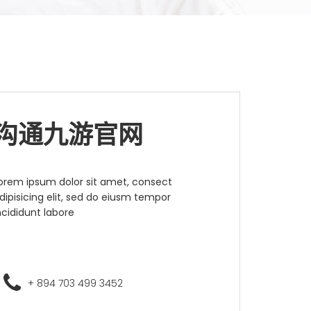
沟通九游官网
orem ipsum dolor sit amet, consect
dipisicing elit, sed do eiusm tempor
ncididunt labore
+ 894 703 499 3452