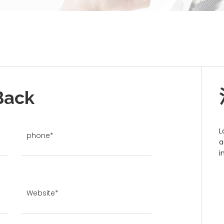
Back
L
a
i