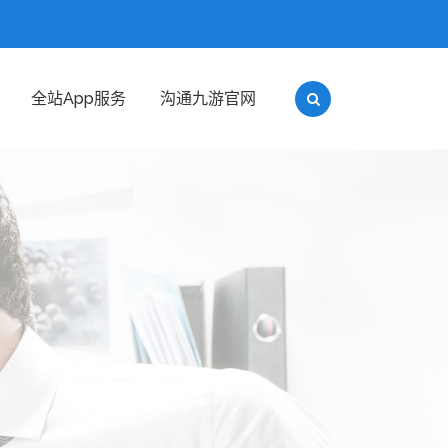
全站app服务
沟通九游官网