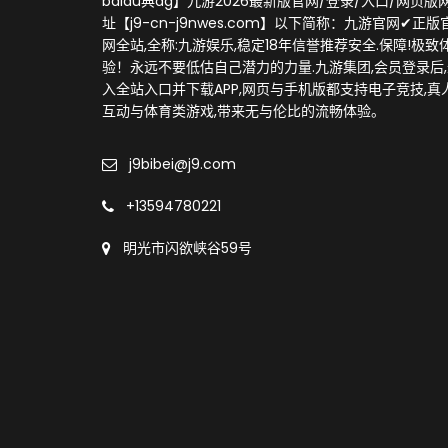
baidu典ag】九游2026最新版官网/登录/入口/网页版
址【j9-cn-j9nwes.com】以下简称：九游官网✔正版
网全站,全称:九游娱乐,稳定18年信誉推荐安全.保障!极致
验！永远不要低估自己潜力的力量.九游集团,会员登录后
入全站入口并下载APP,网页与手机版都支持电子竞技,真
互动与体育类游戏,带来无与伦比的流畅体验。
j9bibei@j9.com
+13594780221
明光市闪欲峡谷59号